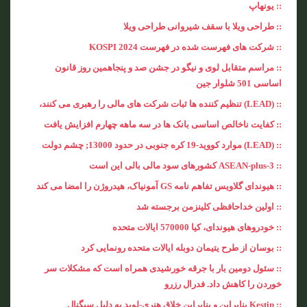
:: یونهاپ
:: طراحی ویلا با سقف شیروانی طراحی ویلا
:: شرکت های فهرست شده در فهرست KOSPI 2024
:: مراسم متقابل لوی و نیگو در جشن صد و پنجاهمین روز قانون
اساسی 501 شلوار جین
:: (LEAD) تنظیم کننده ها ثبات شرکت های مالی را رهبری می کنند،
:: کفایت ناخالص اساسی بانک ها در سه ماهه چهارم افزایش یافت
:: (LEAD) موارد کووید-19 کره جنوبی در حدود 13000; چشم دولت
:: ASEAN-plus-3 کشورهای سود مالی بالی این است
:: هیوندای گلاویس تفاهم نامه GS آمونیاک، هیدروژن را امضا می کند
:: اولین خداحافظی کلینزمن برجسته شد
:: خودروهای هیوندای، کیا 570000 ایالات متحده
:: بوسان از طرح یتیمان دوبله ایالات متحده رونمایی کرد
:: سئول دومین بار با جرقه خورشیدی همراه است که مشکلات سر
خوردن را کاهش داد. فدرال رزرو
:: Kestin بنابراین و بنابراین خلاق هنری-لوید به دلیل سیگنال