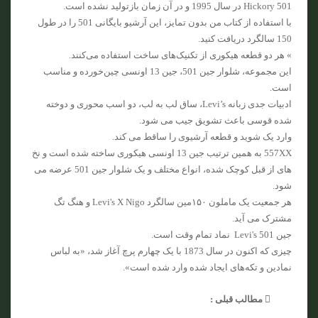
Hickory 501 در سال 1995 و در آن زمان بازتولید نشده است.
با استفاده از کتاب من بدون تمایز، این آرشیو بایگانی 501 را در طول
150 سالگرد دریافت کنید.
» هر دو قطعه هیکوری از تکنیک‌های ساخت استفاده می‌کنند.
این مجموعه، شلوار جین 501، جین 13 اونسی چین‌خورده و مناسب
است.
ادبیات جدی زبانه Levi’s، ساق لب به لب، دو اسب محوری و دوخته
شده قوسی باعث تشویق جیب می شود.
وارد یک شوید و قطعه آرشیوی را ساقط می کند.
557XX به همین ترتیب جین 13 اونسی هیکوری ساخته شده است و نخ
های از قبل کوچک شده، انواع مختلف و یک شلوار جین 501 عرضه می
شود.
هر جمعیت یک ماملون ۱۵۰مین سالگرد Levi's X Nigo و هنگ تگ
مشترک می آید.
جین Levi's 501 نماد تمام وقت است.
چیزی که اکنون در سال 1873 با یک چهارم پرچ آغاز شد، «به لباس
نمادین و تکه‌های ایجاد شده وارد شده است».
مطالب قبلی :