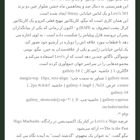
این همزیستی به دنبال صد و پنجاهمین ماه جشن شلوار جین دو برند
Levi's 501 و یک لباس خیابانی Stüssy ایجاد شده است.
این همان کاری است که نیگو، کاریکاتور مهیج فعلی کنزو و یک کاریکاتور
کرال پشت (معروف به BAPE) و - اکنون از زمانی که یکی از بنیانگذاران
پسران ثروتمند فارل ویلیامز را شکست داده است - به لوی اجازه می
دهد تا قطعات مورد علاقه اش را دوباره در آرشیو خود تصور کند.
یک لباس خیابانی ژاپنی و یکی از علاقه‌مندان به جین، نیگو، بومی
توموآکی ناگائو، چندین دهه است که از Levi's استفاده می‌کند و
مجموعه‌هایی را در سراسر جهان جمع‌آوری کرده است.
#گالری-1 { حاشیه: خودکار; } #gallery-1 .
gallery-item { شناور به سمت چپ؛ margin-top: 10px; text-align:
center; عرض: 33%; } #gallery-1 img { حاشیه: 2px #cfcfcf; }
#gallery-1 .
gallery-caption { حاشیه-چپ: 0; } /* gallery_shortcode() wp-
includes/media.
php */
عرضه Levi's x Nigo در کنار یک اکسپدیشن در زادگاه Nigo Maebashi،
«The is the Past» ارائه می‌شود.
نیگو گفت: "به عنوان یک مفهوم، "گذشته است" به آینده نگاه می کند.