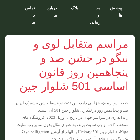
پوشش
مد
بلاگ
درباره
تماس
ها
و
ما
با
زیبایی
ما
مراسم متقابل لوی و
نیگو در جشن صد و
پنجاهمین روز قانون
اساسی 501 شلوار جین
Levi's دوباره Nigo ژاپنی دارد، این SS23 و قسط جشن مشترک آن در
صد و پنجاهمین روز درختکاری شلوار جین 501 آن است.
راه اندازی در سراسر جهان در تاریخ 6 آوریل 2023، فروشگاه های
منتخب Levi's و وب سایت برند، به عنوان مثال بدون تمایز وب سایت
Nigo، شلوار جین Hickory 501 با الهام از آرشیو colligation دو تکه -
یک نیگو مورد علاقه آرشیو - و یک ژاکت 557XX.