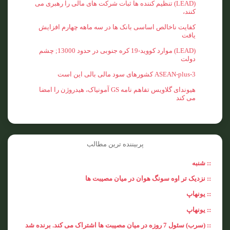
(LEAD) تنظیم کننده ها ثبات شرکت های مالی را رهبری می
کنند،
کفایت ناخالص اساسی بانک ها در سه ماهه چهارم افزایش
یافت
(LEAD) موارد کووید-19 کره جنوبی در حدود 13000; چشم
دولت
ASEAN-plus-3 کشورهای سود مالی بالی این است
هیوندای گلاویس تفاهم نامه GS آمونیاک، هیدروژن را امضا
می کند
پربیننده ترین مطالب
:: شنبه
:: نزدیک تر اوه سونگ هوان در میان مصیبت ها
:: یونهاپ
:: یونهاپ
:: (سرب) سئول 7 روزه در میان مصیبت ها اشتراک می کند. برنده شد